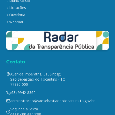
Diário Oficial
Licitações
Ouvidoria
Webmail
Contato
Avenida Imperatriz, 515&nbsp;
São Sebastião do Tocantins - TO
77990-000
(63) 9942-8362
administracao@saosebastiaodotocantins.to.gov.br
Segunda a Sexta
das 07:00 às 13:00