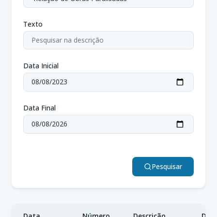
Texto
Data Inicial
Data Final
Pesquisar
Data
Número
Descrição
Dow